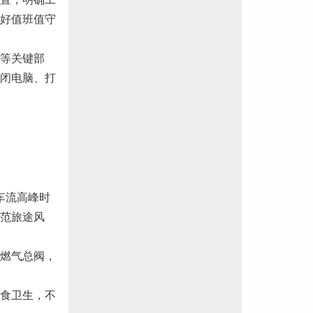
好值班值守
施等关键部
闭电脑、打
等车流高峰时
范旅途风
电燃气总阀，
饮食卫生，不