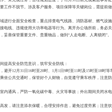
要工作不脱节。涉及客户服务、项目保障等关键岗位，需提前做
公区域进行全面安全检查，重点排查电气线路、消防器材、燃气设
接电线、违规使用大功率电器等行为。离开办公场所前，务必关
，妥善保管重要文件、贵重物品，做到“人走电断、人离锁闭”。
间提高安全防范意识，筑牢安全防线：
开12月31日16时至20时、1月1日9时至11时及15时至18时
乘坐公共交通时，保管好个人财物，自觉遵守乘车秩序，注意防
保持室内通风，严防一氧化碳中毒、火灾等事故；外出期间关闭水
疾病高发，请注意添衣保暖，合理安排作息，避免过度劳累；注意