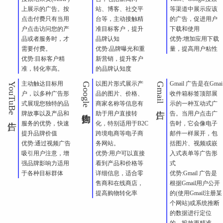
上展示的广告。按
站、博客、社交平
等渠道中展示应该
点击付费只有当用
台等，主动接触精
的广告，促进用户
户点击访问您的产
准目标客户，提升
下载和使用
品或者服务时，才
品牌认知
优势:增加应用下载
需要付费。
优势:品牌曝光和重
量，提高用户粘性
优势:目标客户精
新营销，提升客户
准，转化率高。
的品牌认知度
主动触达目标用
以图片形式展示产
Gmail 广告是在Gmai
YouTuBe广告
Google购物广告
Gmail广告
户，以多种广告形
品的图片、价格、
收件箱标签顶部展
式展现您独特的品
商家名称等信息有
示的一种互动式广
牌故事以及产品和
助于用户直接转
告。当用户点击广
服务的优势，快速
化，特别适用于B2C
告时，它会像电子
提升品牌价值
跨境电商等电子商
邮件一样展开，包
优势:通过视频广告
务网站。
括图片、视频或嵌
吸引用户注意，增
优势:用户可以直接
入式表单等广告形
强品牌影响力适用
看到产品和价格等
式
于各种目标群体
详细信息，适合零
优势:Gmail 广告是
售商和在线商店，
根据Gmail用户公开
提高购物转化率
的(使用Gmail注册某
个网站)或系统推断
的数据进行定位