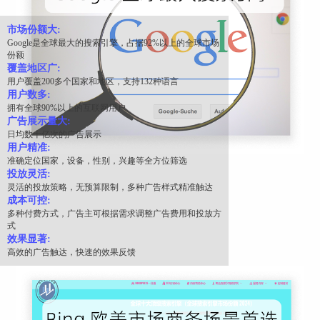
市场份额大:
Google是全球最大的搜索引擎，占据92%以上的全球市场
份额
覆盖地区广:
用户覆盖200多个国家和地区，支持132种语言
用户数多:
拥有全球90%以上的互联网用户
广告展示量大:
日均数十亿次的广告展示
用户精准:
准确定位国家，设备，性别，兴趣等全方位筛选
投放灵活:
灵活的投放策略，无预算限制，多种广告样式精准触达
成本可控:
多种付费方式，广告主可根据需求调整广告费用和投放方
式
效果显著:
高效的广告触达，快速的效果反馈