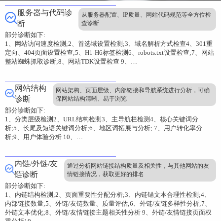
服务器与代码诊
从服务器配置、IP质量、网站代码规范等全方位检
断
查诊断
部分诊断如下:
1、网站访问速度检测;2、首选域设置检测;3、域名解析方式检查4、301重
定向、404页面设置检查;5、H1-H6标签检测6、robots.txt设置检查;7、网站
整站蜘蛛抓取诊断;8、网站TDK设置检查 9、…
网站结构
网站架构、页面层级、内部链接和导航系统进行分析，可确
诊断
保网站结构清晰、易于浏览
部分诊断如下:
1、分类层级检测2、URL结构检测3、主导航栏检测4、核心关键词分
析;5、长尾及短语关键词分析;6、地区词拓展与分析; 7、用户转化率分
析;9、用户体验分析 10、…
内链/外链/友
通过分析网站链接结构质量及相关性，与其他网站的友
链诊断
情链接情况，获取更好的排名
部分诊断如下:
1、内链结构检测;2、页面重要性分配分析;3、内链锚文本合理性检测;4、
内部链接数量;5、外链/友链数量、质量评估;6、外链/友链多样性分析;7、
外链文本优化;8、外链/友情链接主题相关性分析 9、外链/友情链接页面权