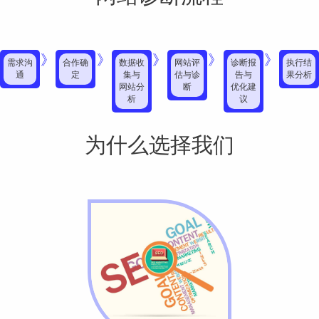
》
》
》
》
》
需求沟
合作确
数据收
网站评
诊断报
执行结
通
定
集与
估与诊
告与
果分析
网站分
断
优化建
析
议
为什么选择我们