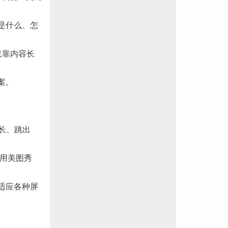
是什么、怎
只靠内容长
案。
时长、跳出
（用美图秀
适应各种屏