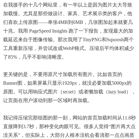
在我接手的十几个网站里，有一半以上是因为图片太大导致
加载慢。尤其是那些做设计、家具、艺术展示类的客户，他
们喜欢上传原图——单张4MB到6MB，几张图加起来就要几
十兆。我用 PageSpeed Insights 跑了一下报告，发现最大的加
载延迟来自于图像传输。那次我用了TinyPNG和Squoosh两个
工具重新压缩，并尝试改成WebP格式。压缩后平均体积减少
了85%，几乎不影响清晰度。
更关键的是，不要用原尺寸加载所有图片。比如首页的
Banner图，如果屏幕只显示1920px，就没必要加载5000px的
原图。可以用响应式图片（srcset）或者懒加载（lazy load），
让页面在用户滚动到那一区域时再加载。
我记得压缩完那组图的那一刻，网站的首页加载时间从11.8秒
直接降到3.7秒，那种变化肉眼可见。很多人觉得“图片再大点
没关系”，但实际上，大部分人根本没机会看清那一点点画质