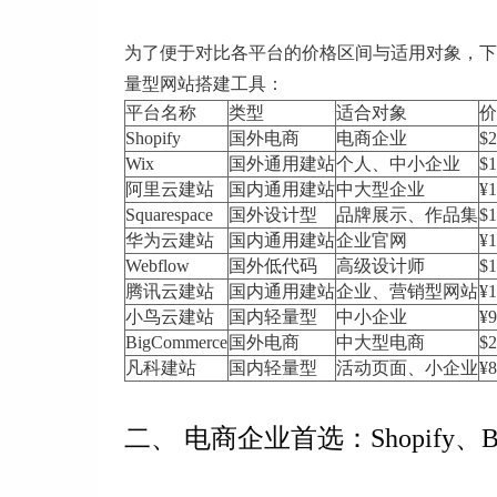
为了便于对比各平台的价格区间与适用对象，下
量型网站搭建工具：
平台名称
类型
适合对象
价
Shopify
国外电商
电商企业
$
Wix
国外通用建站
个人、中小企业
$
阿里云建站
国内通用建站
中大型企业
¥1
Squarespace
国外设计型
品牌展示、作品集
$
华为云建站
国内通用建站
企业官网
¥1
Webflow
国外低代码
高级设计师
$
腾讯云建站
国内通用建站
企业、营销型网站
¥1
小鸟云建站
国内轻量型
中小企业
¥9
BigCommerce
国外电商
中大型电商
$2
凡科建站
国内轻量型
活动页面、小企业
¥8
二、 电商企业首选：Shopify、B