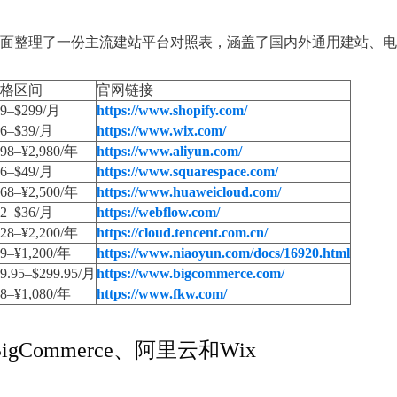
面整理了一份主流建站平台对照表，涵盖了国内外通用建站、电
格区间
官网链接
29–$299/月
https://www.shopify.com/
16–$39/月
https://www.wix.com/
98–¥2,980/年
https://www.aliyun.com/
16–$49/月
https://www.squarespace.com/
68–¥2,500/年
https://www.huaweicloud.com/
12–$36/月
https://webflow.com/
28–¥2,200/年
https://cloud.tencent.com.cn/
9–¥1,200/年
https://www.niaoyun.com/docs/16920.html
9.95–$299.95/月
https://www.bigcommerce.com/
8–¥1,080/年
https://www.fkw.com/
igCommerce、阿里云和Wix