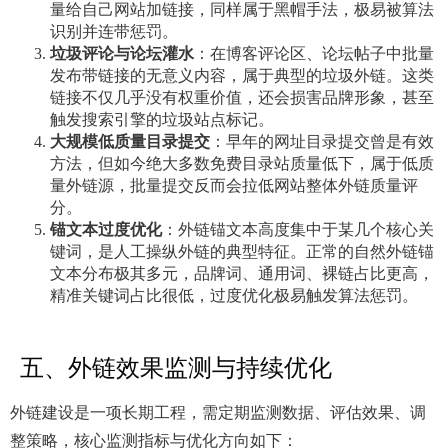
量给自己网站加链接，同样属于黑帽手法，极易被算法
识别并连带惩罚。
垃圾评论与论坛灌水
：在博客评论区、论坛帖子中批量
发布带链接的无意义内容，属于典型的垃圾外链。这类
链接不仅几乎没有权重价值，还会损害品牌形象，甚至
触发搜索引擎的垃圾站点标记。
大规模低质量目录提交
：早年的网址目录提交曾是有效
方法，但如今绝大多数免费目录站质量低下，属于低质
量外链源，批量提交反而会拉低网站整体外链质量评
分。
锚文本过度优化
：外链锚文本高度集中于某几个核心关
键词，是人工操纵外链的典型特征。正常的自然外链锚
文本分布极其多元，品牌词、通用词、裸链占比更高，
精准关键词占比很低，过度优化极易触发算法惩罚。
五、外链效果监测与持续优化
外链建设是一项长期工程，需定期监测数据、评估效果、调
整策略，核心监测指标与优化方向如下：