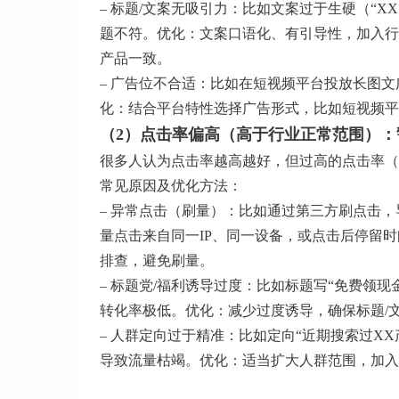
– 标题/文案无吸引力：比如文案过于生硬（“
题不符。优化：文案口语化、有引导性，加入行
产品一致。
– 广告位不合适：比如在短视频平台投放长图
化：结合平台特性选择广告形式，比如短视频平台
（2）点击率偏高（高于行业正常范围）：警
很多人认为点击率越高越好，但过高的点击率（
常见原因及优化方法：
– 异常点击（刷量）：比如通过第三方刷点击
量点击来自同一IP、同一设备，或点击后停留
排查，避免刷量。
– 标题党/福利诱导过度：比如标题写“免费领
转化率极低。优化：减少过度诱导，确保标题/
– 人群定向过于精准：比如定向“近期搜索过X
导致流量枯竭。优化：适当扩大人群范围，加入