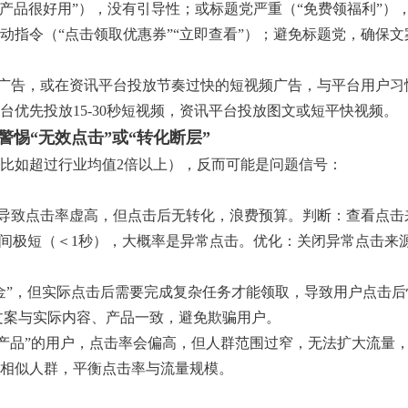
XX产品很好用”），没有引导性；或标题党严重（“免费领福利”）
动指令（“点击领取优惠券”“立即查看”）；避免标题党，确保文
文广告，或在资讯平台投放节奏过快的短视频广告，与平台用户习
优先投放15-30秒短视频，资讯平台投放图文或短平快视频。
惕“无效点击”或“转化断层”
比如超过行业均值2倍以上），反而可能是问题信号：
，导致点击率虚高，但点击后无转化，浪费预算。判断：查看点击
时间极短（＜1秒），大概率是异常点击。优化：关闭异常点击来
现金”，但实际点击后需要完成复杂任务才能领取，导致用户点击
文案与实际内容、产品一致，避免欺骗用户。
X产品”的用户，点击率会偏高，但人群范围过窄，无法扩大流量
相似人群，平衡点击率与流量规模。