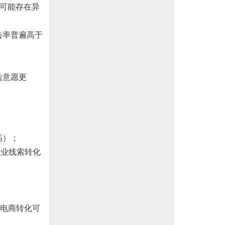
高可能存在异
击率普遍高于
击意愿更
高）；
行业线索转化
电商转化可