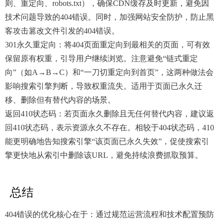
则、重定向、robots.txt），确保CDN缓存及时更新，避免因
技术问题导致的404错误。同时，加强网站安全防护，防止黑
客攻击篡改文件引发的404错误。
301永久重定向：将404页面重定向到最相关的页面，可有效
保留原有权重，引导用户继续浏览。注意避免“链式重定
向”（如A→B→C）和“一刀切重定向到首页”，这两种做法会
影响搜索引擎判断，导致权重流失。适用于页面已永久迁
移、删除但有替代内容的场景。
返回410状态码：若页面永久删除且无任何替代内容，建议返
回410状态码，表示资源永久不存在。相较于404状态码，410
能更明确地告知搜索引擎“该页面已永久失效”，促使搜索引
擎更快地从索引中删除该URL，避免持续浪费抓取预算。
总结
404错误的优化核心在于：通过规范运营流程和技术配置预防